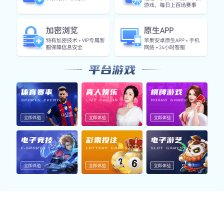
态不容小觑。西蒙尼深知，与这样的对手交锋，不仅
需要战术上的周密安排，还需要球员们具备良好的心
理素质。他希望通过充分准备，让球队能够在比赛中
发挥出最佳水平，从而争取胜利。
最后，在他的执教理念中，始终强调“每一场比赛都至
关重要”。这种信念不仅是为了赢得比赛，更是为了培
养球员们严谨认真的态度。因此，即便外界有关于阿
森纳的传闻，他依然选择把注意力放在即将到来的挑
战上，这也是一种职业操守的体现。
2、阿森纳未来计划的影响
尽管媒体对此进行了广泛报道，但西蒙尼表示自己并
未考虑与阿森纳之间的未来计划。他认为，目前最重
要的是眼前的任务。他坚信，一个成功的教练应专注